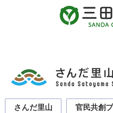
さ
ん
だ
里
山
さんだ里山
官民共創