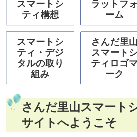
ス
スマートシ
ラットフ
ティ構想
ーム
マ
ー
スマートシ
さんだ里
ト
ティ・デジ
スマート
タルの取り
ティロゴ
シ
組み
ーク
テ
ィ
さんだ里山スマート
サイトへようこそ