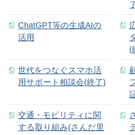
了
ChatGPT等の生成AIの
活用
(
世代をつなぐスマホ活
用サポート相談会(終了)
交通・モビリティに関
する取り組み(さんだ里