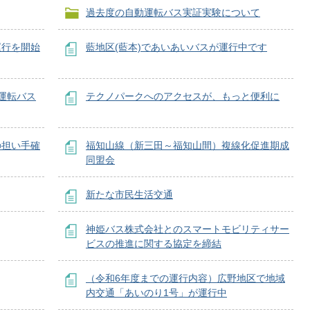
過去度の自動運転バス実証実験について
運行を開始
藍地区(藍本)であいあいバスが運行中です
運転バス
テクノパークへのアクセスが、もっと便利に
の担い手確
福知山線（新三田～福知山間）複線化促進期成
同盟会
新たな市民生活交通
神姫バス株式会社とのスマートモビリティサー
ビスの推進に関する協定を締結
（令和6年度までの運行内容）広野地区で地域
内交通「あいのり1号」が運行中