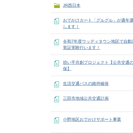
JR西日本
おでかけカート「グルグル」が通年
します！
令和7年度ウッディタウン地区で自動
実証実験行います！
担い手共創プロジェクト【公共交通
保】
生活交通バスの維持確保
三田市地域公共交通計画
小野地区おでかけサポート事業