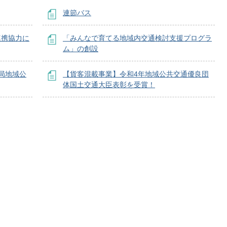
連節バス
連携協力に
「みんなで育てる地域内交通検討支援プログラ
ム」の創設
局地域公
【貨客混載事業】令和4年地域公共交通優良団
体国土交通大臣表彰を受賞！