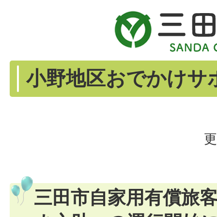
小野地区おでかけサ
更
三田市自家用有償旅