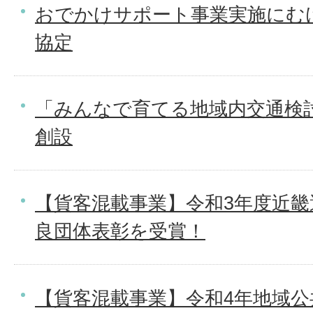
おでかけサポート事業実施にむ
協定
「みんなで育てる地域内交通検
創設
【貨客混載事業】令和3年度近畿
良団体表彰を受賞！
【貨客混載事業】令和4年地域公