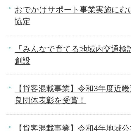
おでかけサポート事業実施にむ
協定
「みんなで育てる地域内交通検
創設
【貨客混載事業】令和3年度近畿
良団体表彰を受賞！
【貨客混載事業】令和4年地域公