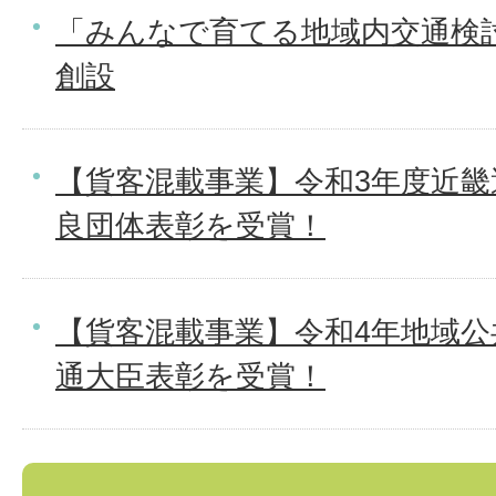
「みんなで育てる地域内交通検
創設
【貨客混載事業】令和3年度近畿
良団体表彰を受賞！
【貨客混載事業】令和4年地域公
通大臣表彰を受賞！