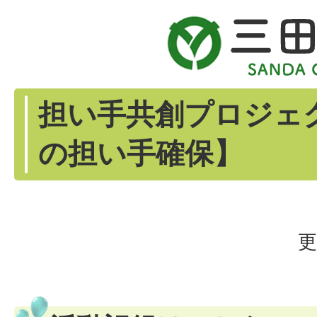
担い手共創プロジェ
の担い手確保】
更