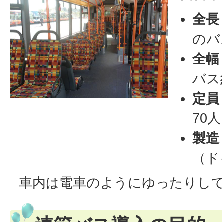
全長
のバ
全幅
バス
定員
70
製造
（ド
車内は電車のようにゆったりし