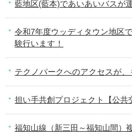
藍地区(藍本)であいあいバスが
令和7年度ウッディタウン地区
験行います！
テクノパークへのアクセスが、
担い手共創プロジェクト【公共
福知山線（新三田～福知山間）