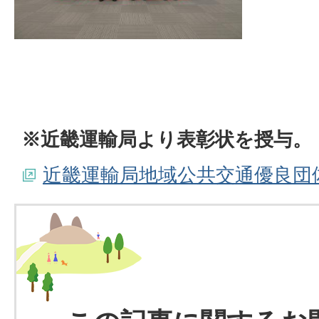
※近畿運輸局より表彰状を授与。
近畿運輸局地域公共交通優良団