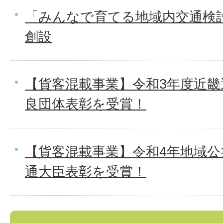
「みんなで育てる地域内交通検
創設
【貨客混載事業】令和3年度近畿
良団体表彰を受賞！
【貨客混載事業】令和4年地域公
通大臣表彰を受賞！