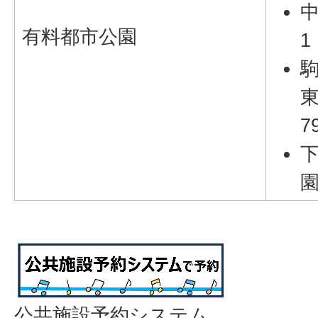
中
有料都市公園
1
7
園
公共施設予約システム