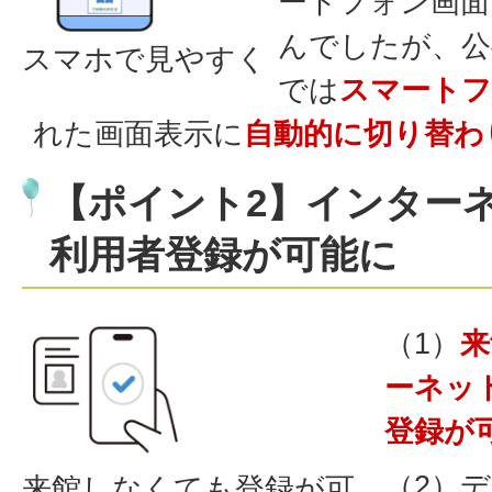
ートフォン画面
んでしたが、公
スマホで見やすく
では
スマートフ
れた画面表示に
自動的に切り替わ
【ポイント2】インター
利用者登録が可能に
（1）
来
ーネッ
登録が
（2）
来館しなくても登録が可