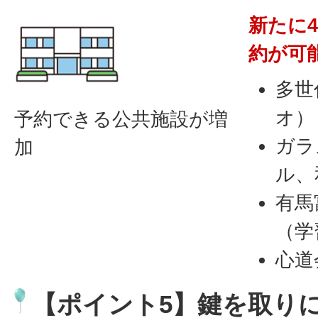
新たに
約が可
多世
オ）
予約できる公共施設が増
ガラ
加
ル、
有馬
（学
心道
【ポイント5】鍵を取り