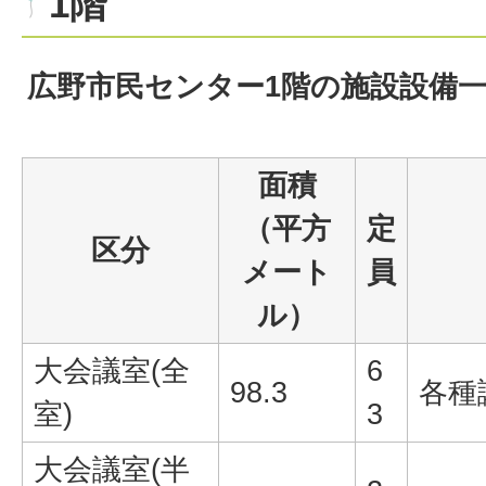
1階
広野市民センター1階の施設設備
面積
（平方
定
区分
メート
員
ル）
大会議室(全
6
98.3
各種
室)
3
大会議室(半