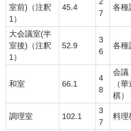
2
室前)（注釈
45.4
各種
7
1）
大会議室(半
3
室後)（注釈
52.9
各種
6
1）
会議
4
和室
66.1
（華
8
棋）
3
調理室
102.1
料理
7