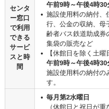
午前9時～午後4時3
センタ
施設使用料の納付、
ー窓口
行、公金の収納、母
で利用
齢者バス鉄道助成券
できる
集袋の販売など
サービ
【休館日を除く土曜
スと時
午前9時～午後4時3
間
施設使用料の納付の
す。
毎月第2水曜日
（休館日と祝日が重