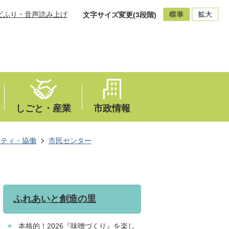
ビふり・音声読み上げ
文字サイズ変更(3段階)
しごと・産業
市政情報
ニティ・協働
市民センター
ふれあいと創造の里
本格的！2026『味噌づくり』を楽し