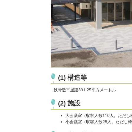
(1) 構造等
鉄骨造平屋建391.25平方メートル
(2) 施設
大会議室（収容人数110人。ただ
小会議室（収容人数25人。ただし