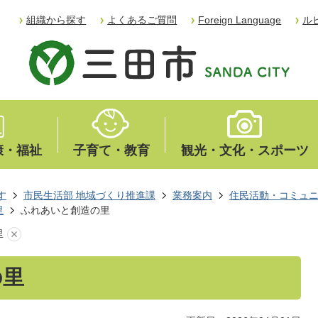
組織から探す
よくあるご質問
Foreign Language
ル
康・福祉
子育て・教育
観光・文化・スポーツ
す
市民生活部 地域づくり推進課
業務案内
住民活動・コミュ
里
ふれあいと創造の里
里
の里