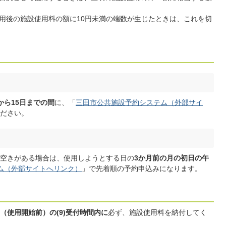
用後の施設使用料の額に10円未満の端数が生じたときは、これを切
から15日までの間
に、「
三田市公共施設予約システム（外部サイ
ださい。
空きがある場合は、使用しようとする日の
3か月前の月の初日の午
ム（外部サイトへリンク）
」で先着順の予約申込みになります。
（使用開始前）の(9)受付時間内に
必ず、施設使用料を納付してく