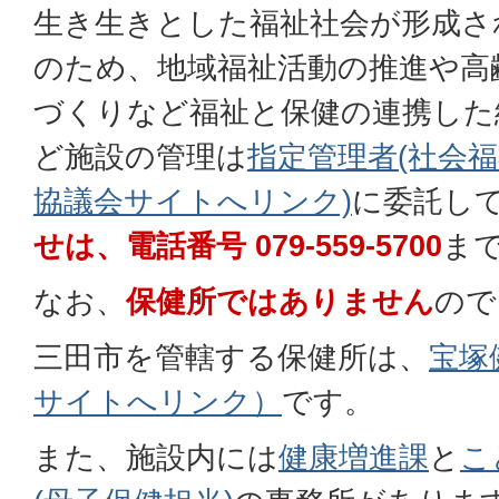
生き生きとした福祉社会が形成さ
のため、地域福祉活動の推進や高
づくりなど福祉と保健の連携した
ど施設の管理は
指定管理者(社会
協議会サイトへリンク)
に委託し
せは、電話番号 079-559-5700
ま
なお、
保健所ではありません
ので
三田市を管轄する保健所は、
宝塚
サイトへリンク）
です。
また、施設内には
健康増進課
と
こ