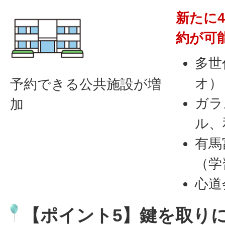
新たに
約が可
多世
オ）
予約できる公共施設が増
ガラ
加
ル、
有馬
（学
心道
【ポイント5】鍵を取り