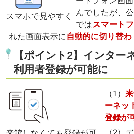
ートフォン画面
んでしたが、公
スマホで見やすく
では
スマートフ
れた画面表示に
自動的に切り替わ
【ポイント2】インター
利用者登録が可能に
（1）
来
ーネッ
登録が
（2）
来館しなくても登録が可