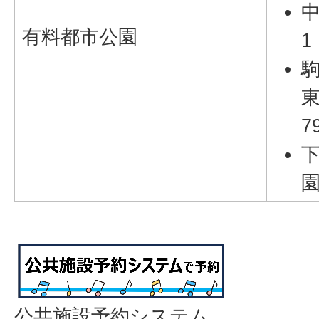
中
有料都市公園
1
7
園
公共施設予約システム