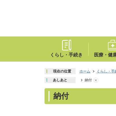
くらし・手続き
医療・健
現在の位置
ホーム
くらし・手
あしあと
納付
納付