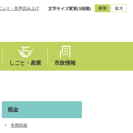
ビふり・音声読み上げ
文字サイズ変更(3段階)
しごと・産業
市政情報
税金
市県民税