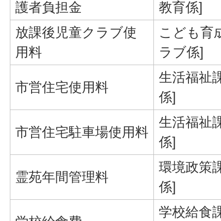
護者負担金
教育係]
放課後児童クラブ使
こども育
用料
ラブ係]
生活福祉課
市営住宅使用料
係]
生活福祉課
市営住宅駐車場使用料
係]
環境政策課
霊苑年間管理料
係]
学校給食課