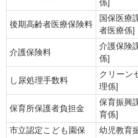
係]
国保医療課
後期高齢者医療保険料
者医療係]
介護保険課
介護保険料
係]
クリーン
し尿処理手数料
理係]
保育振興
保育所保護者負担金
育係]
市立認定こども園保
幼児教育振