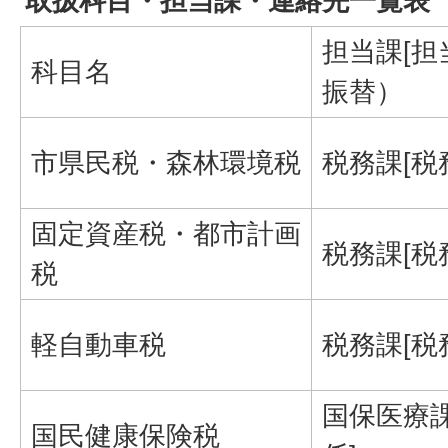
取扱科目・担当課・連絡先一覧表
担当課[担
科目名
振替）
市県民税・森林環境税
税務課[税
固定資産税・都市計画
税務課[税
税
軽自動車税
税務課[税
国保医療課
国民健康保険税