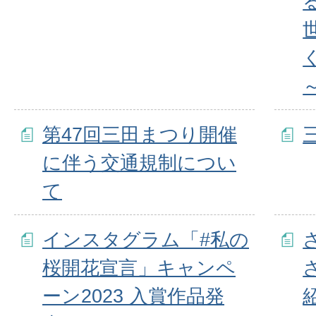
第47回三田まつり開催
に伴う交通規制につい
て
インスタグラム「#私の
桜開花宣言」キャンペ
ーン2023 入賞作品発