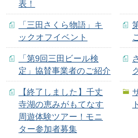
表！
「三田さくら物語」キ
ックオフイベント
「第9回三田ビール検
定」協賛事業者のご紹介
【終了しました】千丈
寺湖の恵みがもてなす
周遊体験ツアー！モニ
ター参加者募集