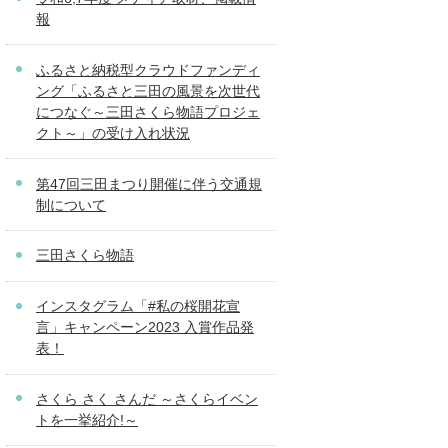
報
ふるさと納税型クラウドファンディ
ング「ふるさと三田の風景を次世代
につなぐ～三田さくら物語プロジェ
クト～」の受け入れ状況
第47回三田まつり開催に伴う交通規
制について
三田さくら物語
インスタグラム「#私の桜開花宣
言」キャンペーン2023 入賞作品発
表！
さくら さく さんだ ～さくらイベン
トを一挙紹介!～