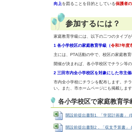
向上
を図ることを目的としている
保護者
参加するには？
家庭教育学級には、以下の二つのタイプが
1 各小学校区の家庭教育学級（
令和7年度
主には、PTA活動の中で、校区の家庭教
開催が決まれば、各小学校区でチラシ等の
2 三田市内全小学校区を対象にした市主
市内全小学校にチラシを配布します。チラ
い。また、市ホームページにも掲載します
各小学校区で家庭教育学
開設前提出書類1. 「学習計画書」 (Exc
開設前提出書類2．「収支予算書」 (Exc