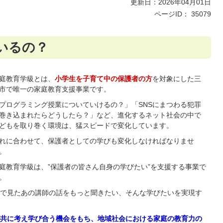
更新日：2026年04月01日
ページID：
35079
いるの？
庭教育学級とは、
小学生を子育て中の保護者の方
を対象にした三
市で唯一の家庭教育支援事業です。
プログラミング授業についていけるの？」「SNSにまつわる犯罪
巻き込まれたらどうしたら？」など、進化するネット社会の中で
どもを取り巻く環境は、猛スピードで変化しています。
れに合わせて、保護者としての学びも変化しなければなりませ
。
庭教育学級は、”保護者の皆さん自身の学びたい”を支援する事業で
。
で見たあの講師の話をもっと聞きたい、そんな学びたいを実現す
共に考え学び合う機会をもち、地域社会における家庭の教育力の