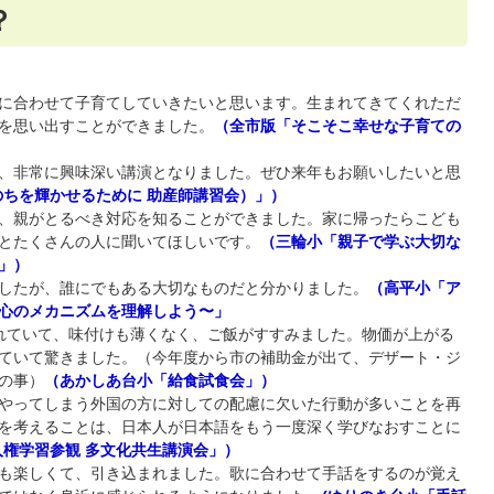
？
に合わせて子育てしていきたいと思います。生まれてきてくれただ
を思い出すことができました。
（全市版「そこそこ幸せな子育ての
、非常に興味深い講演となりました。ぜひ来年もお願いしたいと思
のちを輝かせるために 助産師講習会）
」）
、親がとるべき対応を知ることができました。家に帰ったらこども
とたくさんの人に聞いてほしいです。
（三輪小
「親子で学ぶ大切な
」
）
したが、誰にでもある大切なものだと分かりました。
（高平小「ア
心のメカニズムを理解しよう〜」
れていて、味付けも薄くなく、ご飯がすすみました。物価が上がる
ていて驚きました。（今年度から市の補助金が出て、デザート・ジ
の事）
（あかしあ台小「給食試食会」）
やってしまう外国の方に対しての配慮に欠いた行動が多いことを再
を考えることは、日本人が日本語をもう一度深く学びなおすことに
人権学習参観 多文化共生講演会
」）
も楽しくて、引き込まれました。歌に合わせて手話をするのが覚え