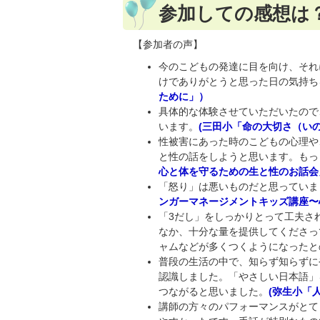
参加しての感想は
【参加者の声】
今のこどもの発達に目を向け、それ
けでありがとうと思った日の気持ち
ために」）
具体的な体験させていただいたので
います。
(三田小「命の大切さ（い
性被害にあった時のこどもの心理や
と性の話をしようと思います。もっ
心と体を守るための生と性のお話会
「怒り」は悪いものだと思っていま
ンガーマネージメントキッズ講座〜
「3だし」をしっかりとって工夫さ
なか、十分な量を提供してくださっ
ャムなどが多くつくようになったと
普段の生活の中で、知らず知らずに
認識しました。「やさしい日本語」
つながると思いました。
(弥生小「
講師の方々のパフォーマンスがとて