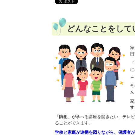
どんなことをして
家
田
「
に
こ
そ
ん
家
す
「防犯」が学べる講座を開きたい、テレビ
ることができます。
学校と家庭が連携を図りながら、保護者が