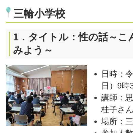
三輪小学校
1．タイトル：性の話～こ
みよう～
日時：令
日）9時3
講師：
桂子さ
場所：