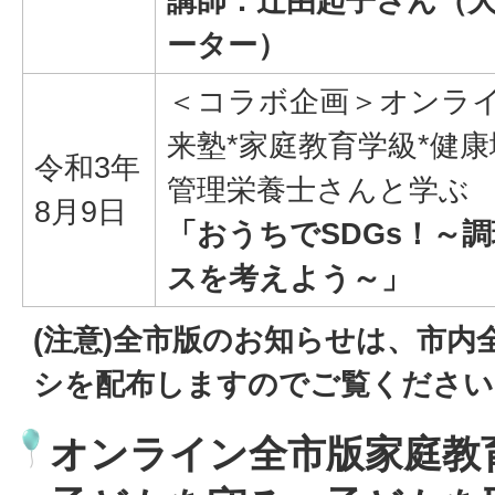
講師：辻由起子さん（
ーター）
＜コラボ企画＞オンラ
来塾*家庭教育学級*健
令和3年
管理栄養士さんと学ぶ
8月9日
「おうちでSDGs！～
スを考えよう～」
(注意)全市版のお知らせは、市内
シを配布しますのでご覧ください
オンライン全市版家庭教