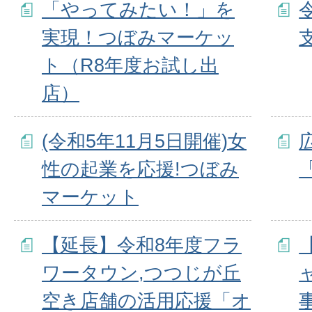
「やってみたい！」を
実現！つぼみマーケッ
ト（R8年度お試し出
店）
(令和5年11月5日開催)女
性の起業を応援!つぼみ
マーケット
【延長】令和8年度フラ
ワータウン,つつじが丘
空き店舗の活用応援「オ