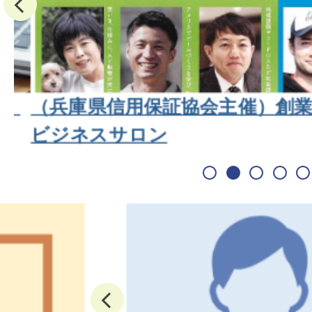
、
（兵庫県信用保証協会主催）創業フ
ビジネスサロン
1
2
3
4
前へ