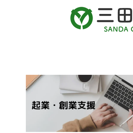
起
業・
創
業
支