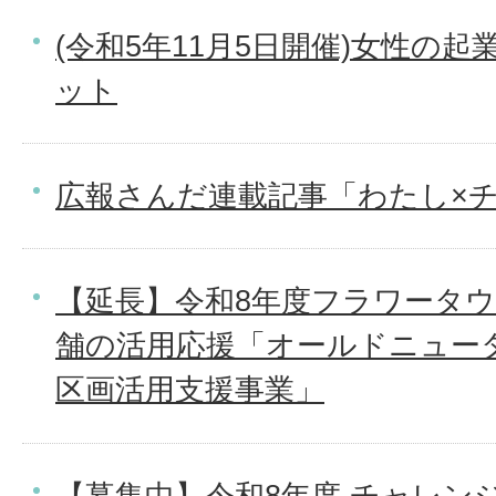
(令和5年11月5日開催)女性の
ット
広報さんだ連載記事「わたし×
【延長】令和8年度フラワータウ
舗の活用応援「オールドニュー
区画活用支援事業」
【募集中】令和8年度 チャレン