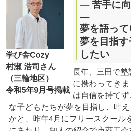
― 苦手に
―
夢を語って
夢を目指す
したい
学び舎Cozy
村瀬 浩司さん
長年、三田で塾
（三輪地区）
に携わってきま
令和5年9月号掲載
は自信を持てず
な子どもたちが夢を目指し、叶え
かと、昨年4月にフリースクール
にあたり、知人の紹介で市商工会