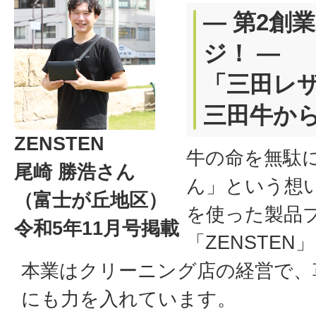
― 第2創
ジ！ ―
「三田レ
三田牛か
ZENSTEN
牛の命を無駄
尾崎 勝浩さん
ん」という想
（富士が丘地区）
を使った製品
令和5年11月号掲載
「ZENSTE
本業はクリーニング店の経営で、
にも力を入れています。