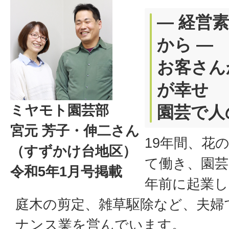
― 経営
から ―
お客さん
が幸せ
ミヤモト園芸部
園芸で人
宮元 芳子・伸二さん
19年間、花
（すずかけ台地区）
て働き、園芸
令和5年1月号掲載
年前に起業し
庭木の剪定、雑草駆除など、夫婦
ナンス業を営んでいます。