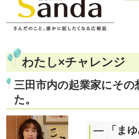
わたし×チャレンジ
三田市内の起業家にその
た。
― 「ま