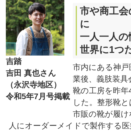
市や商工会
に
一人一人の
世界に1つ
吉踏
市内にある神戸
吉田 真也さん
業後、義肢装具
（永沢寺地区）
靴の工房を昨年
令和5年7月号掲載
した。整形靴と
市販の靴が履け
人にオーダーメイドで製作する医