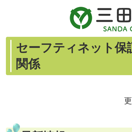
セーフティネット保証
関係
更