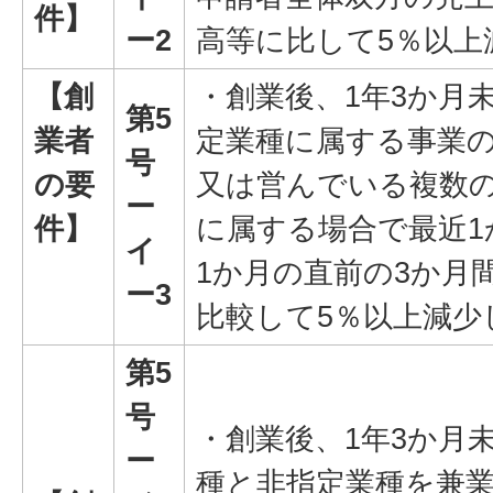
件】
ー2
高等に比して5％以上
【創
・創業後、1年3か月
第5
業者
定業種に属する事業
号
の要
又は営んでいる複数
ー
件】
に属する場合で最近1
イ
1か月の直前の3か月
ー3
比較して5％以上減少
第5
号
・創業後、1年3か月
ー
種と非指定業種を兼業