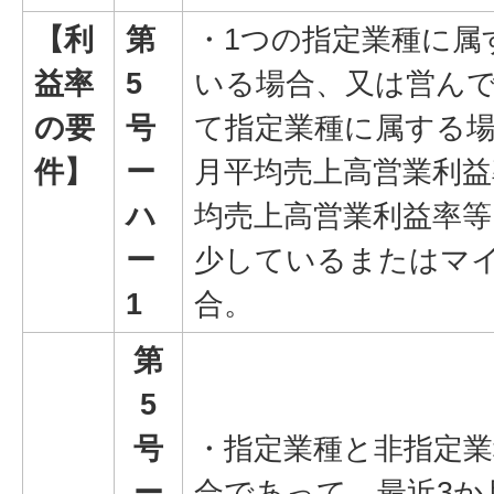
【利
第
・1つの指定業種に属
益率
5
いる場合、又は営ん
の要
号
て指定業種に属する場
件】
ー
月平均売上高営業利益
ハ
均売上高営業利益率等
ー
少しているまたはマ
1
合。
第
5
号
・指定業種と非指定
ー
合であって、最近3か