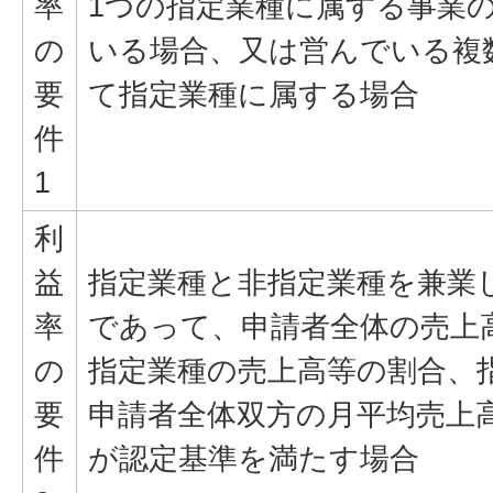
率
1つの指定業種に属する事業
の
いる場合、又は営んでいる複
要
て指定業種に属する場合
件
1
利
益
指定業種と非指定業種を兼業
率
であって、申請者全体の売上
の
指定業種の売上高等の割合、
要
申請者全体双方の月平均売上
件
が認定基準を満たす場合