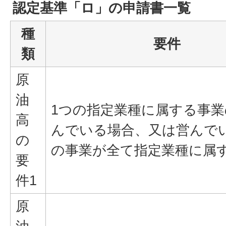
認定基準「ロ」の申請書一覧
種
要件
類
原
油
1つの指定業種に属する事
高
んでいる場合、又は営んで
の
の事業が全て指定業種に属
要
件1
原