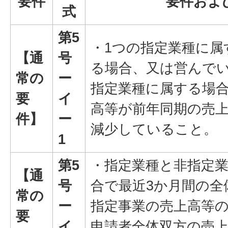
要件
要件およ
式
第5
・1つの指定業種に属
【通
号
る場合、又は営んで
常の
ー
指定業種に属する場合
要
イ
高等が前年同期の売上
件】
ー
減少していること。
1
第5
・指定業種と非指定
【通
号
合で最近3か月間の全
常の
ー
指定事業の売上高等
要
イ
申請者全体双方の売