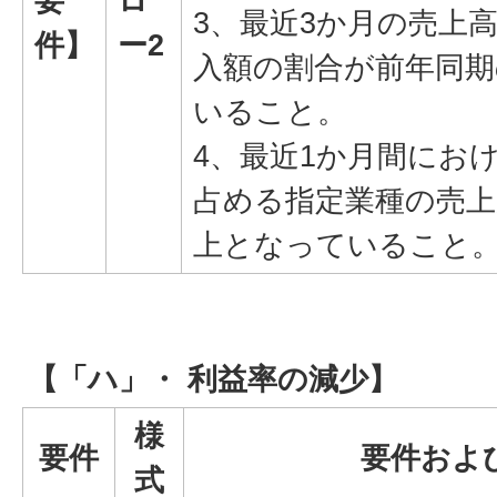
要
ロ
3、最近3か月の売上
件】
ー2
入額の割合が前年同期
いること。
4、最近1か月間にお
占める指定業種の売上
上となっていること
【「ハ」・ 利益率の減少】
様
要件
要件およ
式