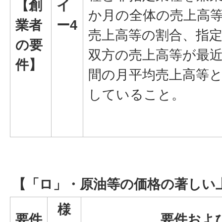
【創
イ
か月の全体の売上高
業者
ー4
売上高等の割合、指
の要
双方の売上高等が最近
件】
間の月平均売上高等と
していること。
【
「ロ」・
原油等の価格の著しい
様
要件
要件およ