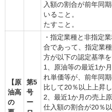
入額の割合が前年同期
いること。
たすこと。
・指定業種と非指定業
合であって、指定業種
方が以下の認定基準
1、原油等の最近1か
れ単価等が、前年同期
【原
第5
比して20％以上上昇
油高
号
2、最近1か月の売上
の
ー
仕入額の割合が20％