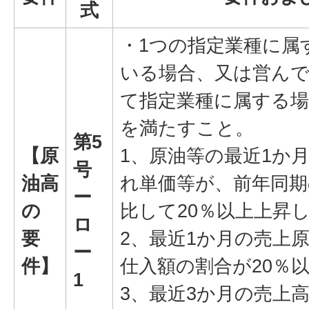
式
・1つの指定業種に属
いる場合、又は営ん
て指定業種に属する場
を満たすこと。
第5
【原
1、原油等の最近1か
号
油高
れ単価等が、前年同期
ー
の
比して20％以上上昇
ロ
要
2、最近1か月の売上
ー
件】
仕入額の割合が20％
1
3、最近3か月の売上