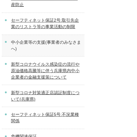
産防止
セーフティネット保証2号:取引先企
業のリストラ等の事業活動の制限
中小企業等の支援(事業者のみなさま
へ)
新型コロナウイルス感染症の流行や
原油価格高騰等に伴う兵庫県内中小
企業者の金融支援策について
新型コロナ対策適正店認証制度につ
いて(兵庫県)
セーフティネット保証5号:不況業種
関係
危機関連保証