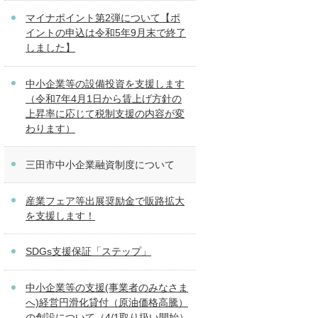
マイナポイント第2弾について【ポ
イントの申込は令和5年9月末で終了
しました】
中小企業等の設備投資を支援します
（令和7年4月1日から賃上げ方針の
上昇率に応じて税制支援の内容が変
わります）
三田市中小企業融資制度について
産業フェア等出展奨励金で販路拡大
を支援します！
SDGs支援保証「ステップ」
中小企業等の支援(事業者のみなさま
へ)経営円滑化貸付（原油価格高騰）
の創設について（4/1取り扱い開始）