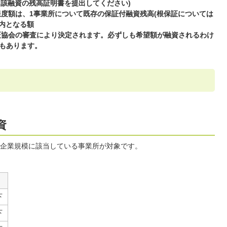
当該融資の残高証明書を提出してください)
限度額は、1事業所について既存の保証付融資残高(根保証については
以内となる額
保証協会の審査により決定されます。必ずしも希望額が融資されるわけ
もあります。
資
企業規模に該当している事業所が対象です。
下
下