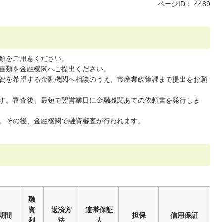
ページID：
4489
類をご用意ください。
書類を金融機関へご提出ください。
資を希望する金融機関へ相談のうえ、市産業政策課まで提出をお願
す。審査後、最短で翌営業日に金融機関あての依頼書を発行しま
。その後、金融機関で融資審査が行われます。
融
資
返済方
連帯保証
期間
担保
信用保証
利
法
人