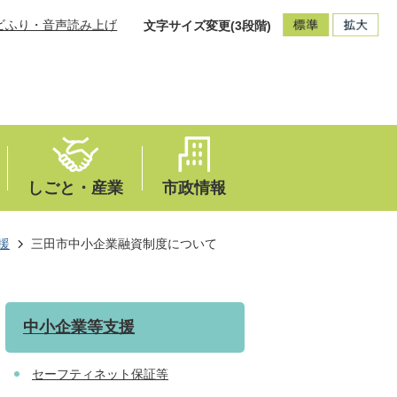
ビふり・音声読み上げ
文字サイズ変更(3段階)
しごと・産業
市政情報
援
三田市中小企業融資制度について
中小企業等支援
セーフティネット保証等