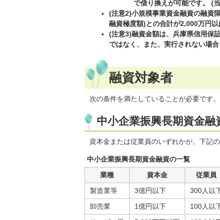
で借り換えが可能です。 (
(注意2)小規模事業資金融資の融資
融資極度額)との合計が2,000万円
(注意3)融資金額は、兵庫県信用
ではなく、また、実行されない場合
融資対象者
次の条件を満たしていることが必要です。
中小企業振興長期資金融
資本金または従業員のいずれかが、下記の
中小企業振興長期資金融資の一覧
業種
資本金
従業員
製造業等
3億円以下
300人以
卸売業
1億円以下
100人以