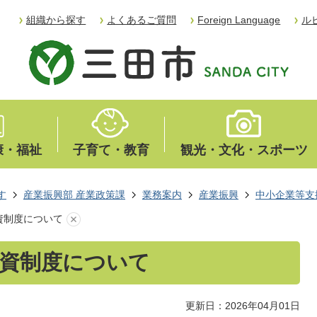
組織から探す
よくあるご質問
Foreign Language
ル
康・福祉
子育て・教育
観光・文化・スポーツ
す
産業振興部 産業政策課
業務案内
産業振興
中小企業等支
資制度について
融資制度について
更新日：2026年04月01日