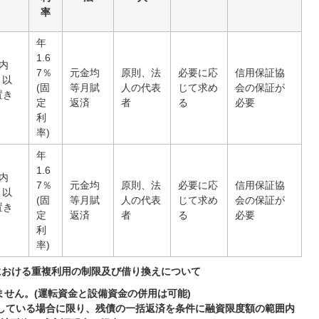
率
年
1.6
内
7％
元金均
原則、法
必要に応
信用保証協
月以
(固
等月賦
人の代表
じて求め
会の保証が
置き
定
返済
者
る
必要
利
率)
年
1.6
内
7％
元金均
原則、法
必要に応
信用保証協
月以
(固
等月賦
人の代表
じて求め
会の保証が
置き
定
返済
者
る
必要
利
率)
資における重複利用の制限及び借り換えについて
せん。(運転資金と設備資金の併用は可能)
済している場合に限り、残債の一括返済を条件に融資限度額の範囲内