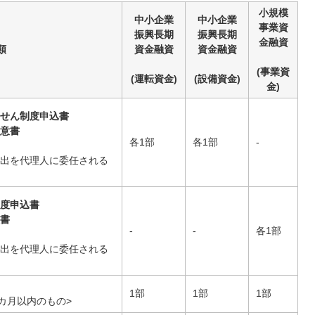
小規模
中小企業
中小企業
事業資
振興長期
振興長期
金融資
類
資金融資
資金融資
(事業資
(運転資金)
(設備資金)
金)
せん制度申込書
意書
各1部
各1部
-
出を代理人に委任される
度申込書
書
-
-
各1部
出を代理人に委任される
1部
1部
1部
3カ月以内のもの>