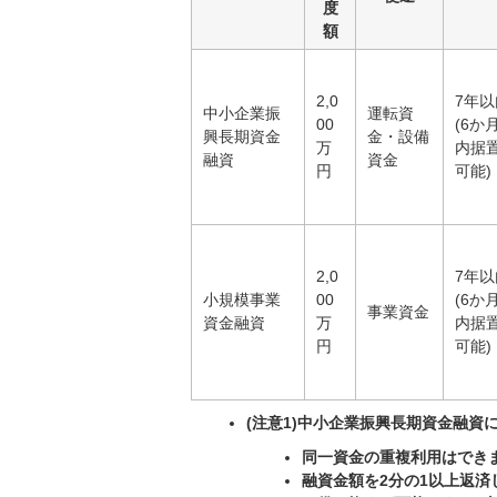
度
額
2,0
7年以
中小企業振
運転資
00
(6か
興長期資金
金・設備
万
内据
融資
資金
円
可能)
2,0
7年以
小規模事業
00
(6か
事業資金
資金融資
万
内据
円
可能)
(注意1)中小企業振興長期資金融
同一資金の重複利用はできま
融資金額を2分の1以上返