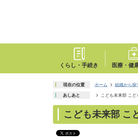
くらし・手続き
医療・健
現在の位置
ホーム
組織から探
あしあと
こども未来部 こど
こども未来部 こ