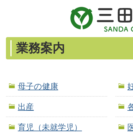
業務案内
母子の健康
出産
育児（未就学児）