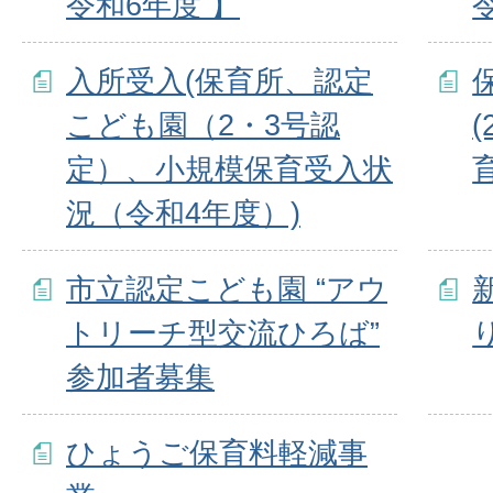
令和6年度 】
入所受入(保育所、認定
こども園（2・3号認
定）、小規模保育受入状
況（令和4年度）)
市立認定こども園 “アウ
トリーチ型交流ひろば”
参加者募集
ひょうご保育料軽減事