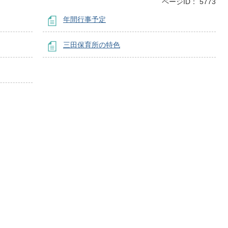
ページID：
5773
年間行事予定
三田保育所の特色