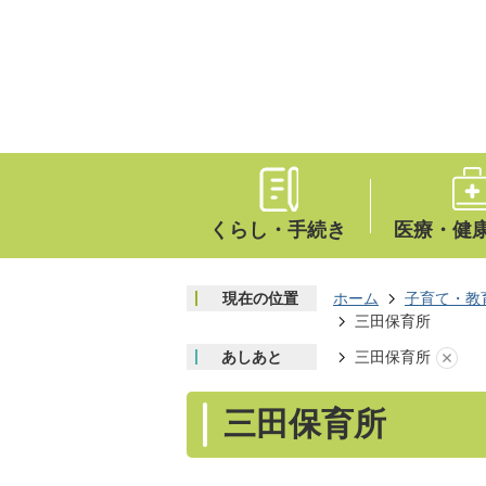
くらし・手続き
医療・健
現在の位置
ホーム
子育て・教
三田保育所
あしあと
三田保育所
三田保育所