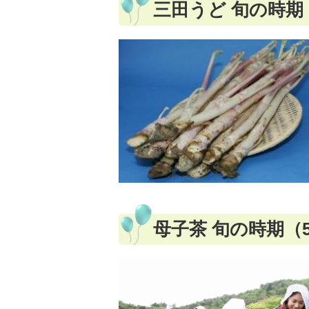
三田うど 旬の時期
母子茶 旬の時期（