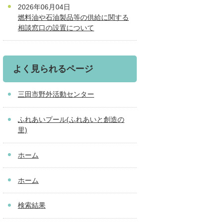
2026年06月04日
燃料油や石油製品等の供給に関する
相談窓口の設置について
よく見られるページ
三田市野外活動センター
ふれあいプール(ふれあいと創造の
里)
ホーム
ホーム
検索結果