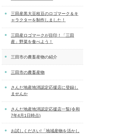
三田産黒大豆枝豆のロゴマーク＆キ
ャラクターを制作しました！
三田産ロゴマークが目印！「三田
産」野菜を食べよう！
三田市の農畜産物の紹介
三田市の農畜産物
さんだ地産地消認定応援店に登録し
ませんか
さんだ地産地消認定応援店一覧(令和
7年4月1日時点)
お試しください!「地域産物を活かし