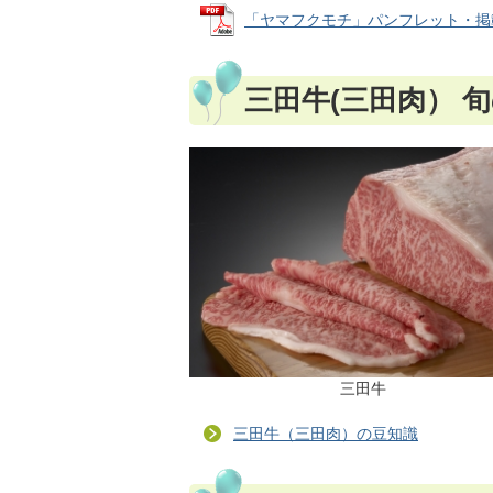
「ヤマフクモチ」パンフレット・掲載情報
三田牛(三田肉） 
三田牛
三田牛（三田肉）の豆知識