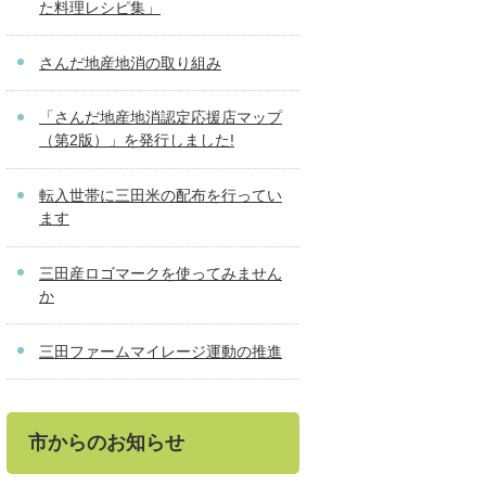
た料理レシピ集」
さんだ地産地消の取り組み
「さんだ地産地消認定応援店マップ
（第2版）」を発行しました!
転入世帯に三田米の配布を行ってい
ます
三田産ロゴマークを使ってみません
か
三田ファームマイレージ運動の推進
市からのお知らせ