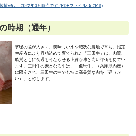
は、2022年3月時点です (PDFファイル: 5.2MB)
旬の時期（通年）
寒暖の差が大きく、美味しい水や肥沃な農地で育ち、指定
生産者により丹精込めて育てられた「三田牛」は、肉質、
脂質ともに食通をうならせる上質な味と高い評価を得てい
ます。三田牛の素となる牛は、「但馬牛」（兵庫県内産）
に限定され、三田牛の中でも特に高品質な肉を「廻（か
い）」と称します。