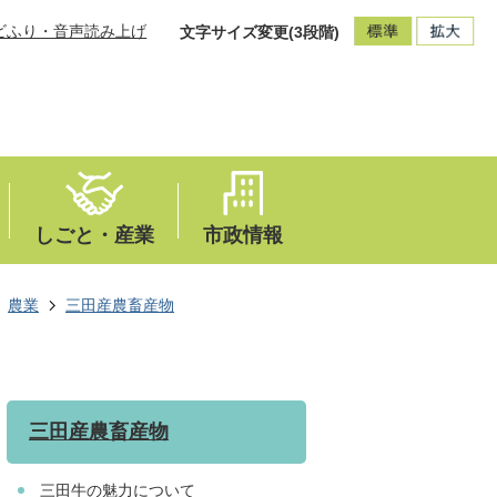
ビふり・音声読み上げ
文字サイズ変更(3段階)
しごと・産業
市政情報
農業
三田産農畜産物
三田産農畜産物
三田牛の魅力について