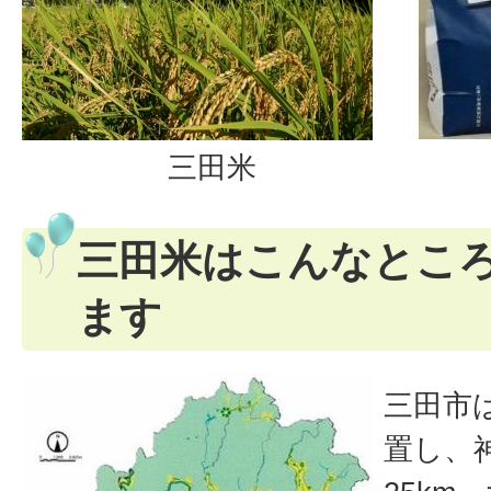
三田米
三田米はこんなとこ
ます
三田市
置し、