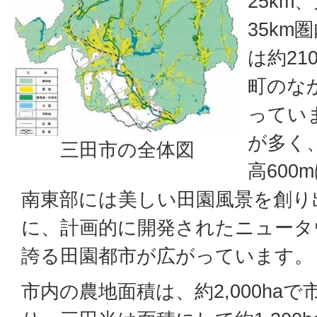
25km
35km
は約21
町のな
ってい
が多く
三田市の全体図
高600
南東部には美しい田園風景を創り
に、計画的に開発されたニュータ
誇る田園都市が広がっています。
市内の農地面積は、約2,000ha