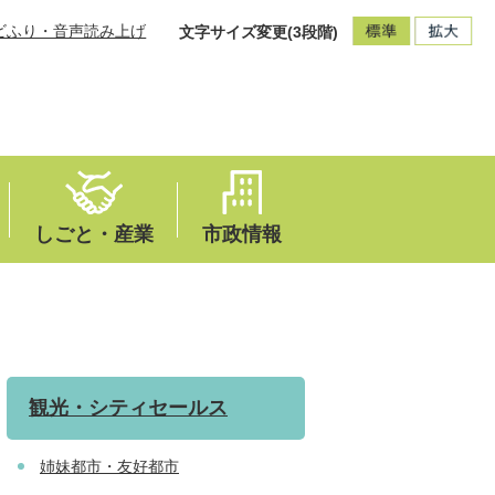
ビふり・音声読み上げ
文字サイズ変更(3段階)
しごと・産業
市政情報
観光・シティセールス
姉妹都市・友好都市