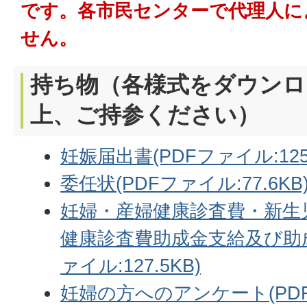
です。各市民センターで代理人に
せん。
持ち物（各様式をダウンロ
上、ご持参ください）
妊娠届出書(PDFファイル:125.
委任状(PDFファイル:77.6KB
妊婦・産婦健康診査費・新生
健康診査費助成金支給及び助成
ァイル:127.5KB)
妊婦の方へのアンケート(PDFフ