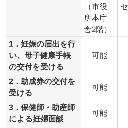
（市役
セ
所本庁
舎2階）
1．妊娠の届出を行
い、母子健康手帳
可能
の交付を受ける
2．助成券の交付を
可能
受ける
3．保健師・助産師
可能
による妊婦面談