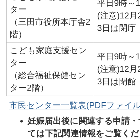
平日9時～1
ター
(注意)12
（三田市役所本庁舎2
3日は閉庁
階）
こども家庭支援セン
平日9時～1
ター
(注意)12
（総合福祉保健セン
3日は閉館
ター2階）
市民センター一覧表(PDFファイル:25
妊娠届出後に関連する申請・
ては下記関連情報をご覧くだ