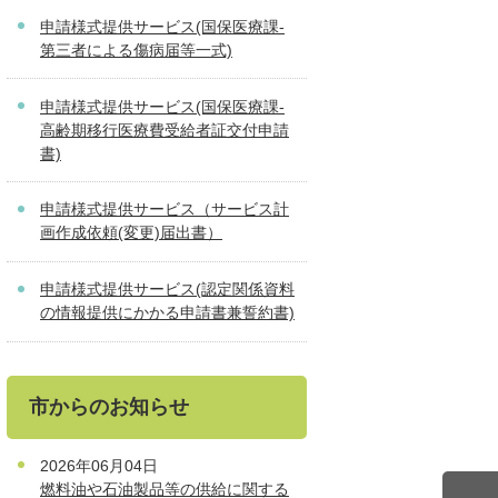
申請様式提供サービス(国保医療課-
第三者による傷病届等一式)
申請様式提供サービス(国保医療課-
高齢期移行医療費受給者証交付申請
書)
申請様式提供サービス（サービス計
画作成依頼(変更)届出書）
申請様式提供サービス(認定関係資料
の情報提供にかかる申請書兼誓約書)
市からのお知らせ
2026年06月04日
燃料油や石油製品等の供給に関する