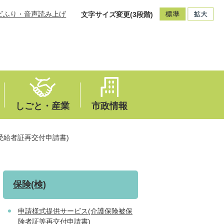
ビふり・音声読み上げ
文字サイズ変更(3段階)
しごと・産業
市政情報
受給者証再交付申請書)
保険(検)
申請様式提供サービス(介護保険被保
険者証等再交付申請書)