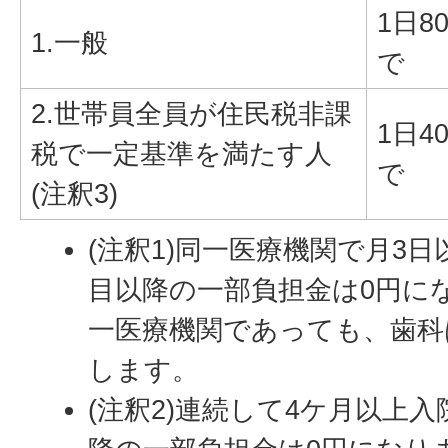
1日8
1.一般
で
2.世帯員全員が住民税非課
1日4
税で一定基準を満たす人
で
(注釈3)
(注釈1)同一医療機関で月3
目以降の一部負担金は0円に
一医療機関であっても、歯科
します。
(注釈2)連続して4ケ月以上