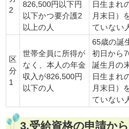
826,500円以下円
日生まれ
2
以下かつ要介護2
月末日）
以上の人
ていない
65歳の誕
世帯全員に所得が
初日から7
区
なく、本人の年金
誕生月の
分
収入が826,500円
日生まれ
1
以下の人
月末日）
ていない
3.受給資格の申請か