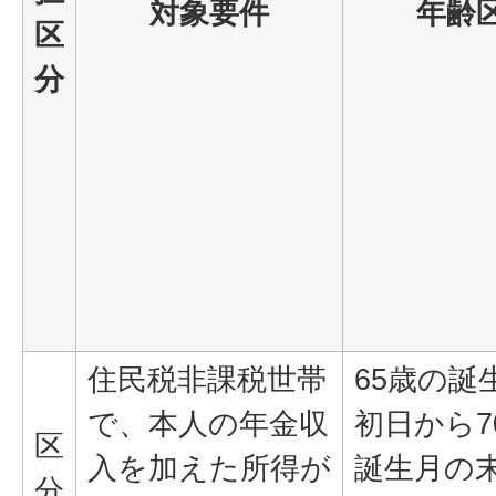
対象要件
年齢
区
分
住民税非課税世帯
65歳の誕
で、本人の年金収
初日から7
区
入を加えた所得が
誕生月の
分