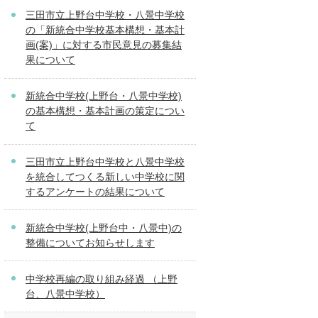
三田市立上野台中学校・八景中学校
の「新統合中学校基本構想・基本計
画(案)」に対する市民意見の募集結
果について
新統合中学校(上野台・八景中学校)
の基本構想・基本計画の策定につい
て
三田市立上野台中学校と八景中学校
を統合してつくる新しい中学校に関
するアンケートの結果について
新統合中学校(上野台中・八景中)の
整備についてお知らせします
中学校再編の取り組み経過 （上野
台、八景中学校）