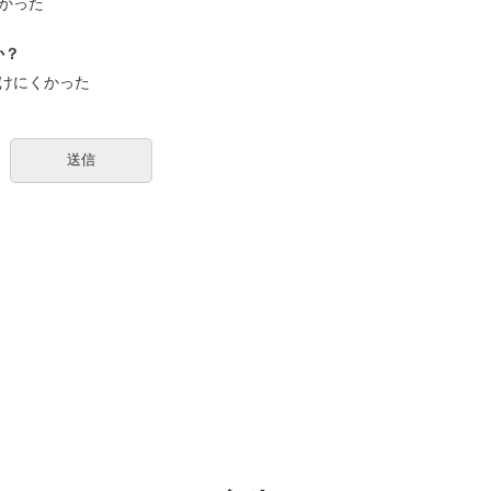
かった
か？
けにくかった