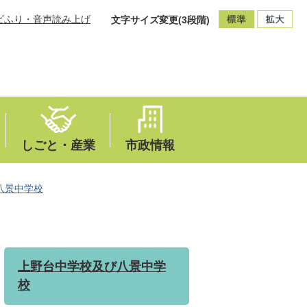
ビふり・音声読み上げ
文字サイズ変更(3段階)
しごと・産業
市政情報
八景中学校
上野台中学校及び八景中学
校