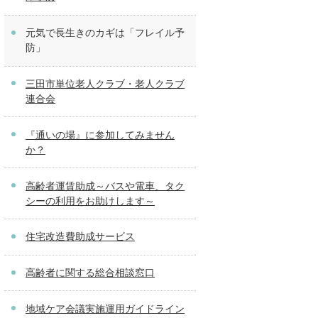
元気で長生きのカギは「フレイル予
防」
三田市単位老人クラブ・老人クラブ
連合会
『通いの場』に参加してみません
か？
高齢者運賃助成～バスや電車、タク
シーの利用をお助けします～
住宅改造費助成サービス
高齢者に関する総合相談窓口
地域ケア会議実施運用ガイドライン