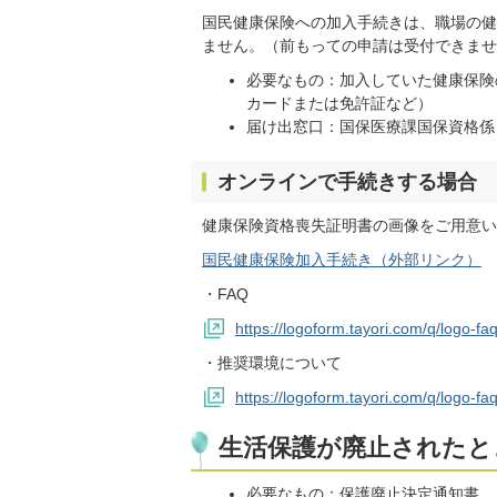
国民健康保険への加入手続きは、職場の健
ません。（前もっての申請は受付できませ
必要なもの：加入していた健康保険
カードまたは免許証など）
届け出窓口：国保医療課国保資格係
オンラインで手続きする場合
健康保険資格喪失証明書の画像をご用意い
国民健康保険加入手続き（外部リンク）
・FAQ
https://logoform.tayori.com/q/logo-faq
・推奨環境について
https://logoform.tayori.com/q/logo-fa
生活保護が廃止されたと
必要なもの：保護廃止決定通知書