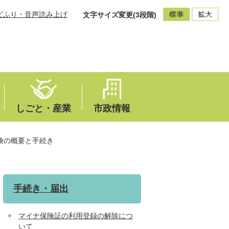
ビふり・音声読み上げ
文字サイズ変更(3段階)
しごと・産業
市政情報
険の概要と手続き
手続き・届出
マイナ保険証の利用登録の解除につ
いて