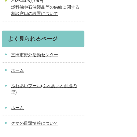
2026年06月04日
燃料油や石油製品等の供給に関する
相談窓口の設置について
よく見られるページ
三田市野外活動センター
ホーム
ふれあいプール(ふれあいと創造の
里)
ホーム
クマの目撃情報について