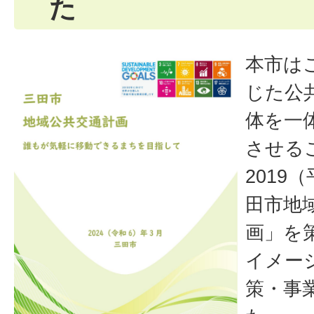
た
本市は
じた公
体を一
させる
2019
田市地
画」を
イメー
策・事