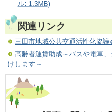
ル: 1.3MB)
関連リンク
三田市地域公共交通活性化協議
高齢者運賃助成～バスや電車、
けします～