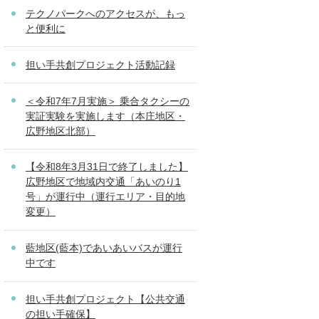
テクノパークへのアクセスが、もっ
と便利に
担い手共創プロジェクト活動記録
＜令和7年7月実施＞ 乗合タクシーの
実証実験を実施します（本庄地区・
広野地区北部）
【令和8年3月31日で終了しました】
広野地区で地域内交通「あいのり1
号」が運行中（運行エリア・目的地
変更）
藍地区(藍本)であいあいバスが運行
中です
担い手共創プロジェクト【公共交通
の担い手確保】