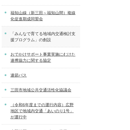
福知山線（新三田～福知山間）複線
化促進期成同盟会
「みんなで育てる地域内交通検討支
援プログラム」の創設
おでかけサポート事業実施にむけた
連携協力に関する協定
連節バス
三田市地域公共交通活性化協議会
（令和6年度までの運行内容）広野
地区で地域内交通「あいのり1号」
が運行中