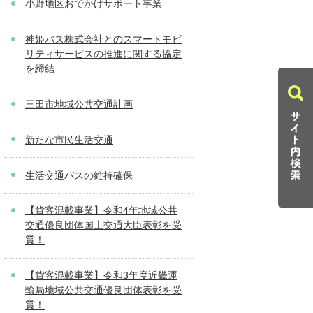
小野地区おでかけサポート事業
神姫バス株式会社とのスマートモビ
リティサービスの推進に関する協定
を締結
三田市地域公共交通計画
新たな市民生活交通
生活交通バスの維持確保
【貨客混載事業】令和4年地域公共
交通優良団体国土交通大臣表彰を受
賞！
【貨客混載事業】令和3年度近畿運
輸局地域公共交通優良団体表彰を受
賞！