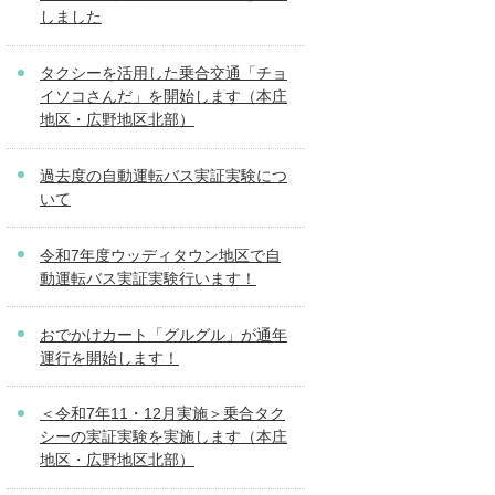
しました
タクシーを活用した乗合交通「チョ
イソコさんだ」を開始します（本庄
地区・広野地区北部）
過去度の自動運転バス実証実験につ
いて
令和7年度ウッディタウン地区で自
動運転バス実証実験行います！
おでかけカート「グルグル」が通年
運行を開始します！
＜令和7年11・12月実施＞乗合タク
シーの実証実験を実施します（本庄
地区・広野地区北部）