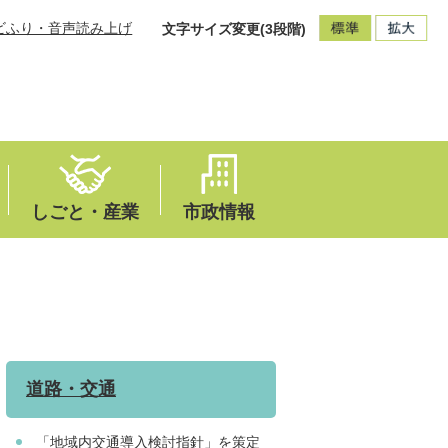
ビふり・音声読み上げ
文字サイズ変更(3段階)
しごと・産業
市政情報
道路・交通
「地域内交通導入検討指針」を策定