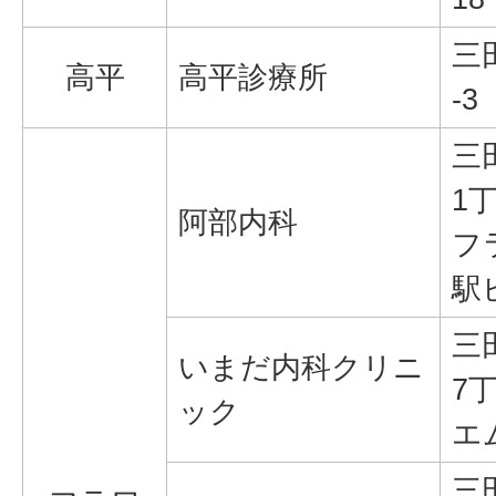
三
高平
高平診療所
-3
三
1丁
阿部内科
フ
駅
三
いまだ内科クリニ
7丁
ック
エ
三