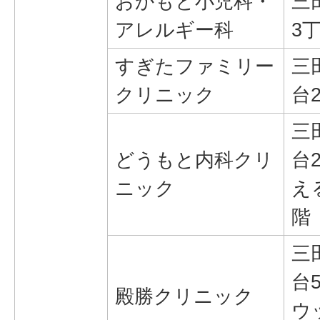
おかもと小児科・
三
アレルギー科
3丁
すぎたファミリー
三
クリニック
台2
三
どうもと内科クリ
台2
ニック
え
階
三
台5
殿勝クリニック
ウ