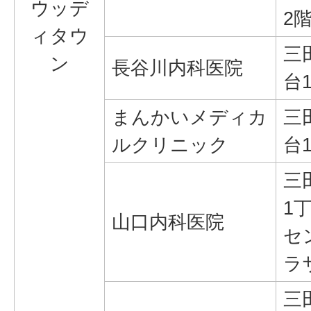
ウッデ
2
ィタウ
三
ン
長谷川内科医院
台1
まんかいメディカ
三
ルクリニック
台
三
1丁
山口内科医院
セ
ラ
三