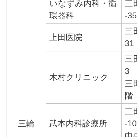
いなずみ内科・循
三
環器科
-35
三
上田医院
31
三
3
木村クリニック
三
階
三
三輪
武本内科診療所
-10
中