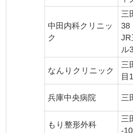
三
中田内科クリニッ
38
ク
J
ル
三
なんりクリニック
目1
兵庫中央病院
三
三
もり整形外科
-10