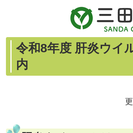
令和8年度 肝炎ウイ
内
更