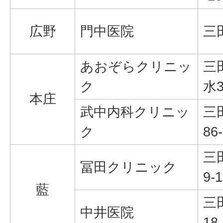
広野
門中医院
三
あおぞらクリニッ
三
ク
水3
本庄
武中内科クリニッ
三
ク
86
三
冨田クリニック
9-1
藍
三
中井医院
18