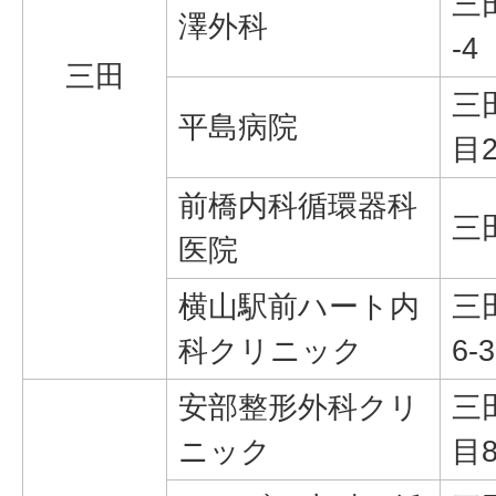
三
澤外科
-4
三田
三
平島病院
目2
前橋内科循環器科
三
医院
横山駅前ハート内
三
科クリニック
6-3
安部整形外科クリ
三
ニック
目8