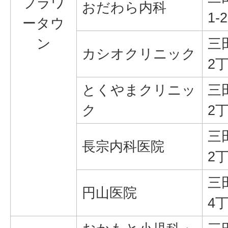
フラワ
おだわら内科
1-2
ータウ
ン
三
カシオクリニック
2丁
とくやまクリニッ
三
ク
2丁
三
長宗内科医院
2丁
三
円山医院
4丁