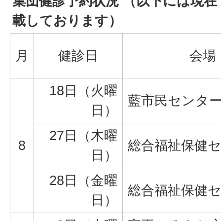
集団健診予約状況 （以下には現
載しております）
月
健診日
会場
18日（火曜
藍市民センタ
日）
27日（木曜
8
総合福祉保健
日）
28日（金曜
総合福祉保健
日）