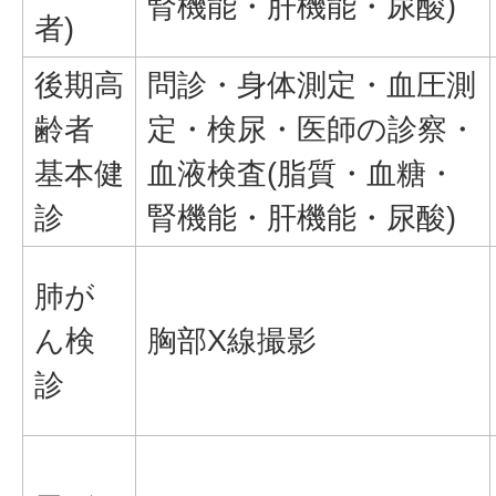
腎機能・肝機能・尿酸)
者)
後期高
問診・身体測定・血圧測
齢者
定・検尿・医師の診察・
基本健
血液検査(脂質・血糖・
診
腎機能・肝機能・尿酸)
肺が
ん検
胸部X線撮影
診