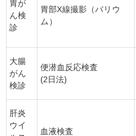
胃が
胃部X線撮影（バリウ
ん検
ム）
診
大腸
便潜血反応検査
がん
(2日法)
検診
肝炎
ウイ
血液検査