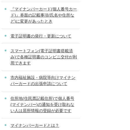
『マイナンバーカード(個人番号カー
ド)』券面の記載事項(氏名や住所な
ど)に変更があったとき
電子証明書の発行・更新について
スマートフォン(電子証明書搭載済
み)で各種証明書のコンビニ交付が利
用できます
市内福祉施設・病院等向けマイナン
バーカードの出張申請について
住所地(住民票記載住所)で個人番号
(マイナンバー)の通知を受け取れな
い人は居所情報の登録が必要です
マイナンバーカードとは？