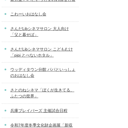
こわーいおはなし会
さんだLibシネマサロン 大人向け
「父と暮せば」
さんだLibシネマサロン こどもむけ
「pipi とべないホタル」
ウッディタウン分館 パパといっしょ
のおはなし会
さとのねシネマ「ぼくが生きてる、
ふたつの世界」
兵庫ブレイバーズ 主催試合日程
令和7年度冬季文化財企画展「新収