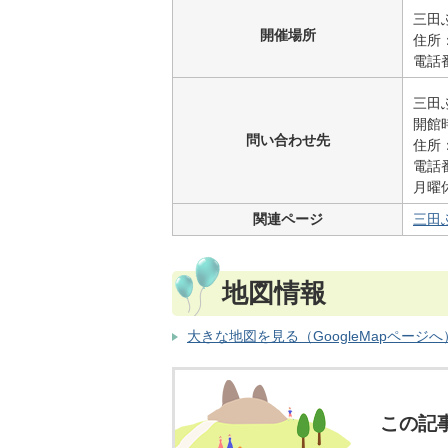
三田
開催場所
住所
電話番
三田
開館
問い合わせ先
住所
電話番
月曜
関連ページ
三田
地図情報
大きな地図を見る（GoogleMapページへ
この記