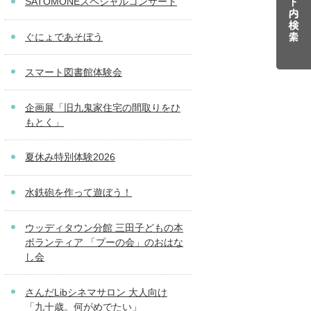
SATOMONEスペシャルコンサート
ぐにょであそぼう
スマート図書館体験会
企画展「旧九鬼家住宅の間取りをひ
もとく」
夏休み特別体験2026
水鉄砲を作って遊ぼう！
ウッディタウン分館 三田子どもの本
ボランティア 「プーの会」のおはな
し会
さんだLibシネマサロン 大人向け
「九十歳。何がめでたい」