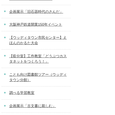
企画展示「旧石器時代のさんだ」
大阪神戸鉄道開業150年イベント
【ウッディタウン市民センター】え
ほんのかるた大会
【藍分室】工作教室「どうぶつカス
タネットをつくろう！」
ことも向け図書館ツアー（ウッディ
タウン分館）
調べる学習教室
企画展示「古文書に親しむ」