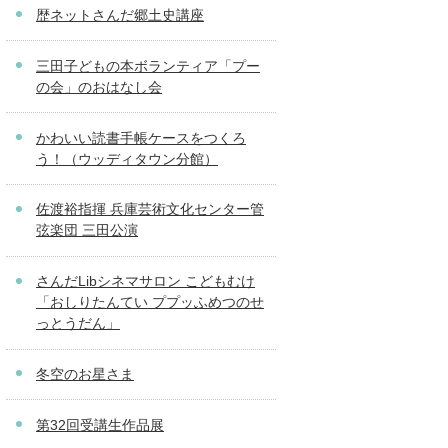
歴ネットさんだ郷土史講座
三田子どもの本ボランティア「プー
の会」のおはなし会
かわいい読書手帳ケースをつくろ
う！（ウッディタウン分館）
佐渡裕指揮 兵庫芸術文化センター管
弦楽団 三田公演
さんだLibシネマサロン こどもむけ
「おしりたんてい ププッふめつのせ
っとうだん」
冬空のお星さま
第32回受講生作品展