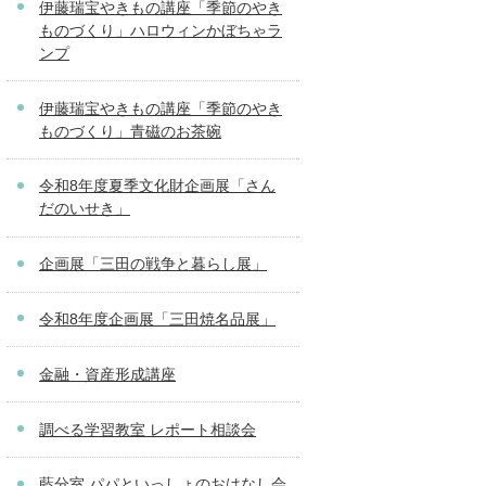
伊藤瑞宝やきもの講座「季節のやき
ものづくり」ハロウィンかぼちゃラ
ンプ
伊藤瑞宝やきもの講座「季節のやき
ものづくり」青磁のお茶碗
令和8年度夏季文化財企画展「さん
だのいせき」
企画展「三田の戦争と暮らし展」
令和8年度企画展「三田焼名品展」
金融・資産形成講座
調べる学習教室 レポート相談会
藍分室 パパといっしょのおはなし会