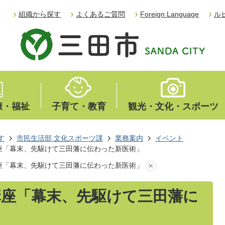
組織から探す
よくあるご質問
Foreign Language
ル
康・福祉
子育て・教育
観光・文化・スポーツ
す
市民生活部 文化スポーツ課
業務案内
イベント
座「幕末、先駆けて三田藩に伝わった新医術」
座「幕末、先駆けて三田藩に伝わった新医術」
講座「幕末、先駆けて三田藩に
」