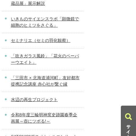
蔵品展」展示解説
いきものサイエンスラボ「顕微鏡で
細胞のヒミツをさぐる」
セミナリエ（セミの羽化観察）
「吹きガラス風鈴」「花火のペーパ
ーウエイト」
「三田市 × 北海道浦河町」友好都市
提携記念講座 赤心社が繋ぐ縁
水辺の再生プロジェクト
令和8年度三輪明神窯史跡園春季企
画展～壺にツボる!～