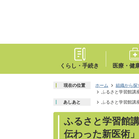
くらし・手続き
医療・健
現在の位置
ホーム
組織から探
ふるさと学習館講
あしあと
ふるさと学習館講
ふるさと学習館
伝わった新医術