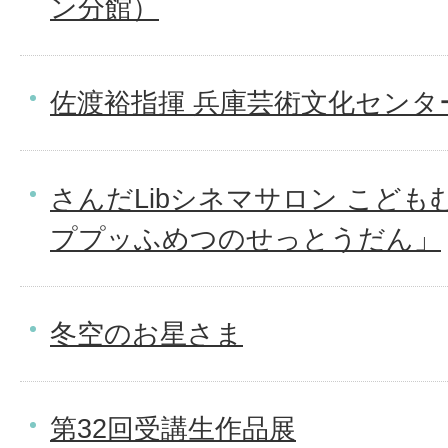
ン分館）
佐渡裕指揮 兵庫芸術文化センタ
さんだLibシネマサロン こど
ププッふめつのせっとうだん」
冬空のお星さま
第32回受講生作品展