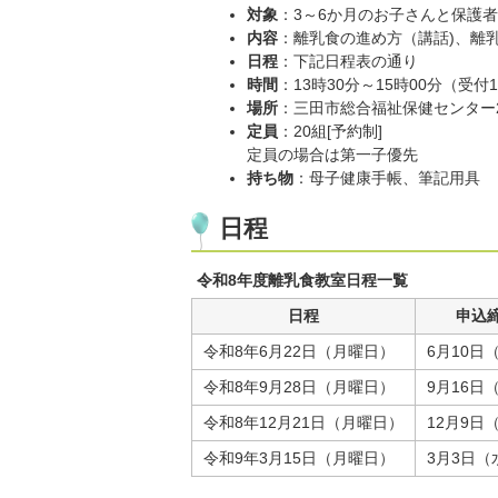
対象
：3～6か月のお子さんと保護
内容
：離乳食の進め方（講話)、離
日程
：下記日程表の通り
時間
：13時30分～15時00分（受付1
場所
：三田市総合福祉保健センター
定員
：20組[予約制]
定員の場合は第一子優先
持ち物
：母子健康手帳、筆記用具
日程
令和8年度離乳食教室日程一覧
日程
申込
令和8年6月22日（月曜日）
6月10日
令和8年9月28日（月曜日）
9月16日
令和8年12月21日（月曜日）
12月9日
令和9年3月15日（月曜日）
3月3日（