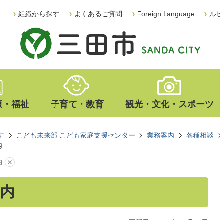
組織から探す
よくあるご質問
Foreign Language
ル
康・福祉
子育て・教育
観光・文化・スポーツ
す
こども未来部 こども家庭支援センター
業務案内
各種相談
内
内
内