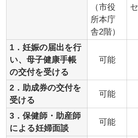
（市役
セ
所本庁
舎2階）
1．妊娠の届出を行
い、母子健康手帳
可能
の交付を受ける
2．助成券の交付を
可能
受ける
3．保健師・助産師
可能
による妊婦面談