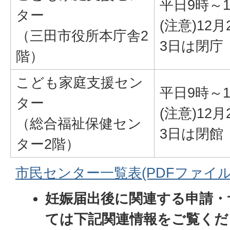
平日9時～1
ター
(注意)12
（三田市役所本庁舎2
3日は閉庁
階）
こども家庭支援セン
平日9時～1
ター
(注意)12
（総合福祉保健セン
3日は閉館
ター2階）
市民センター一覧表(PDFファイル:25
妊娠届出後に関連する申請・
ては下記関連情報をご覧くだ