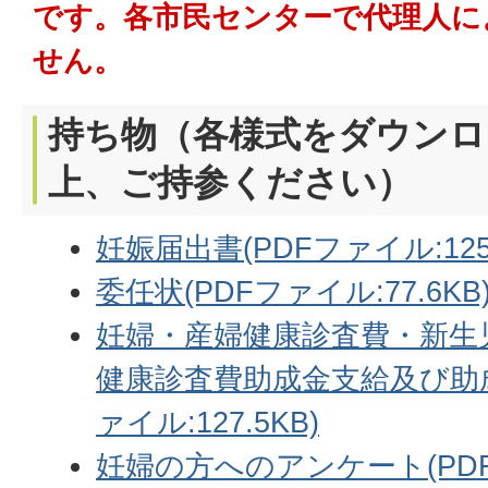
です。各市民センターで代理人に
せん。
持ち物（各様式をダウンロ
上、ご持参ください）
妊娠届出書(PDFファイル:125.
委任状(PDFファイル:77.6KB
妊婦・産婦健康診査費・新生
健康診査費助成金支給及び助成
ァイル:127.5KB)
妊婦の方へのアンケート(PDFフ