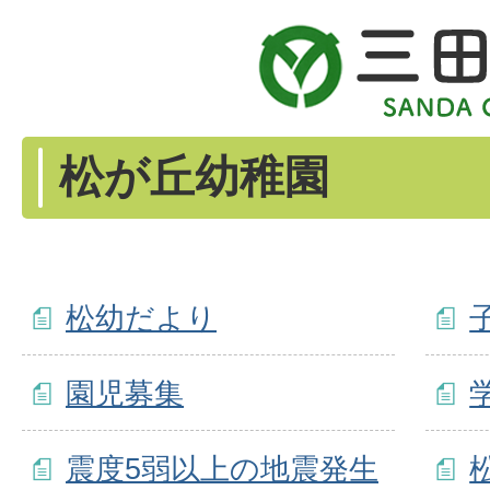
松が丘幼稚園
松幼だより
園児募集
震度5弱以上の地震発生